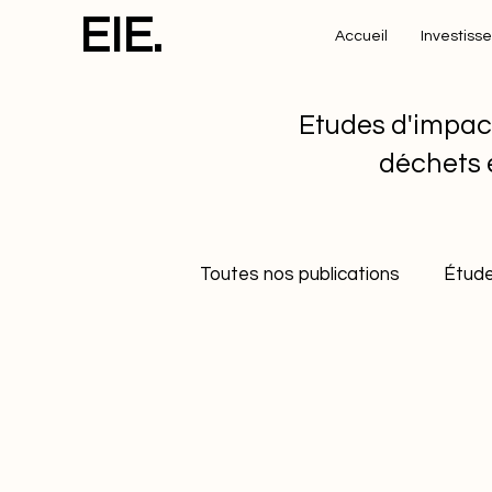
EIE.
Accueil
Investiss
Etudes d'impac
déchets 
Toutes nos publications
Étude
Etudes de cas
Développe
Gestion durable des déchets