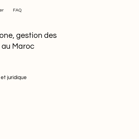
er
FAQ
one, gestion des
s au Maroc
et juridique
s
tion
Bâtiment durable