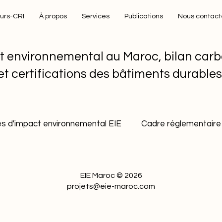
eurs-CRI
À propos
Services
Publications
Nous contact
t environnemental au Maroc, bilan carb
et certifications des bâtiments durable
s d'impact environnemental EIE
Cadre réglementaire 
ment durable industriel
Gestion durable des carrière
EIE Maroc © 2026
projets@eie-maroc.com
Bonnes pratiques environnementales
Décarbona