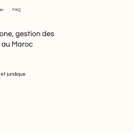
er
FAQ
one, gestion des
s au Maroc
et juridique
s
tion
Bâtiment durable