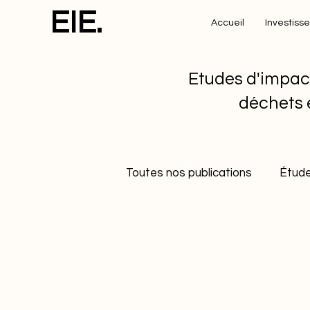
EIE.
Accueil
Investiss
Etudes d'impac
déchets 
Toutes nos publications
Étude
Etudes de cas
Développe
Gestion durable des déchets