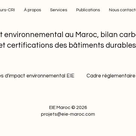
eurs-CRI
À propos
Services
Publications
Nous contact
t environnemental au Maroc, bilan carb
et certifications des bâtiments durable
s d'impact environnemental EIE
Cadre réglementaire 
ment durable industriel
Gestion durable des carrière
EIE Maroc © 2026
projets@eie-maroc.com
Bonnes pratiques environnementales
Décarbona