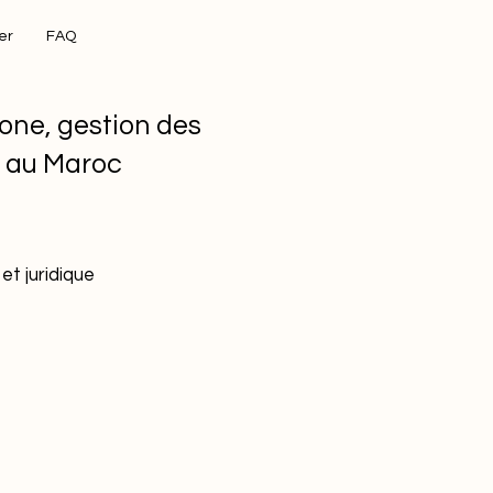
er
FAQ
one, gestion des
s au Maroc
et juridique
s
tion
Bâtiment durable