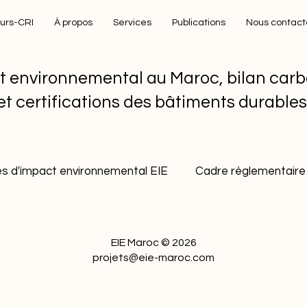
eurs-CRI
À propos
Services
Publications
Nous contact
t environnemental au Maroc, bilan carb
et certifications des bâtiments durable
s d'impact environnemental EIE
Cadre réglementaire 
ment durable industriel
Gestion durable des carrière
EIE Maroc © 2026
projets@eie-maroc.com
Bonnes pratiques environnementales
Décarbona