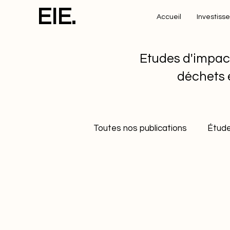
EIE.
Accueil
Investiss
Etudes d'impac
déchets 
Toutes nos publications
Étude
Etudes de cas
Développe
Gestion durable des déchets