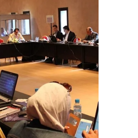
repowering du parc éolien
de Koudia Al Baida
Face aux défis urgents du changement
climatique et de l'épuisement des ressources
énergétiques fossiles, le Maroc s'est engagé
résolument...