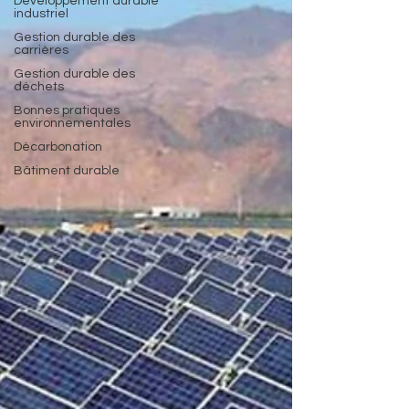
Développement durable
industriel
Gestion durable des
carrières
Gestion durable des
déchets
Bonnes pratiques
environnementales
Décarbonation
Bâtiment durable