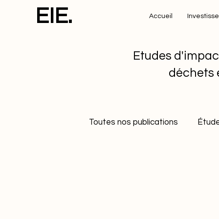
EIE.
Accueil
Investiss
Etudes d'impac
déchets 
Toutes nos publications
Étude
Etudes de cas
Développe
Gestion durable des déchets