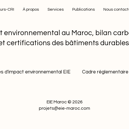
eurs-CRI
À propos
Services
Publications
Nous contact
t environnemental au Maroc, bilan carb
et certifications des bâtiments durable
s d'impact environnemental EIE
Cadre réglementaire 
ment durable industriel
Gestion durable des carrière
EIE Maroc © 2026
projets@eie-maroc.com
Bonnes pratiques environnementales
Décarbona