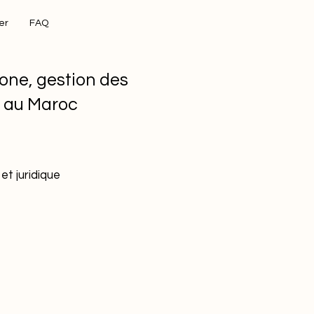
er
FAQ
one, gestion des
s au Maroc
et juridique
s
tion
Bâtiment durable