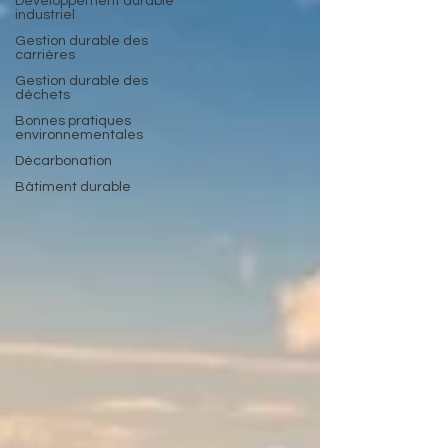
Développement durable
industriel
Gestion durable des
carrières
Gestion durable des
déchets
Bonnes pratiques
environnementales
Décarbonation
Bâtiment durable