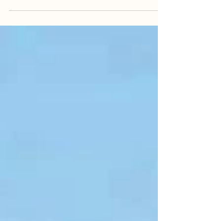
La loi 12-03 impose une étude d'impact
environnemental obligatoire à tout projet
figurant dans son annexe. Découvrez les 5
catégories concernées, les critères de zones
sensibles et les règles sur les projets phasés -
pour savoir si votre projet est assujetti avant de
déposer votre demande d'autorisation.