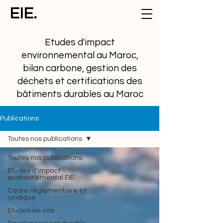
EIE.
Etudes d'impact
environnemental au Maroc,
bilan carbone, gestion des
déchets et certifications des
bâtiments durables au Maroc
Publications
Toutes nos publications
Toutes nos publications
Études d'impact
environnemental EIE
Cadre réglementaire et
juridique
Etudes de cas